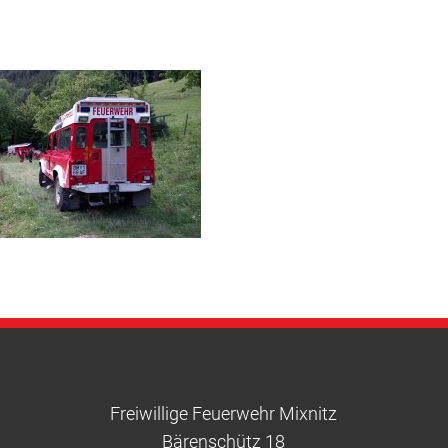
Freiwillige Feuerwehr Mixnitz
Bärenschütz 18