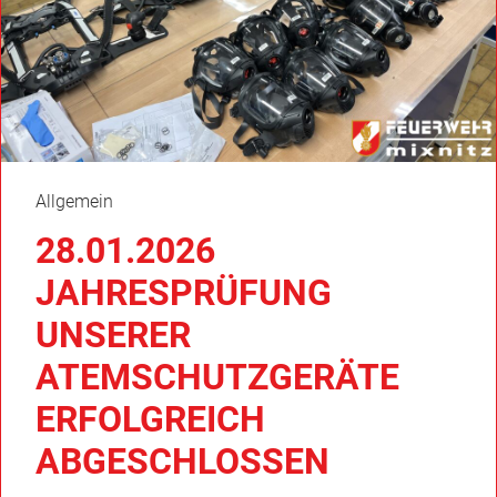
Allgemein
28.01.2026
JAHRESPRÜFUNG
UNSERER
ATEMSCHUTZGERÄTE
ERFOLGREICH
ABGESCHLOSSEN